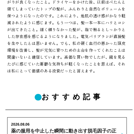
がりが良くなったこと。ドライヤーをかけた後、以前はぺたんと
寝てしまっていたトップの髪が、ふんわりと自然なボリュームを
保つようになったのです。これにより、地肌の透け感がかなり軽
減されたように感じます。もう一つは、髪一本一本にハリとコシ
が出てきたこと。細く頼りなかった髪が、指で触るとしっかりと
した存在感を感じるようになりました。電気バリブラシが直接髪
を生やしたとは思いません。でも、私の硬く血行の悪かった頭皮
環境を改善し、髪が元気に育つための土台を作ってくれたことは
間違いないと確信しています。高価な買い物でしたが、鏡を見る
たびに感じていた憂鬱な気持ちが軽くなったことを思えば、それ
は私にとって価値のある投資だったと言えます。
おすすめ記事
2026.08.06
薬の服用を中止した瞬間に動き出す脱毛因子の正