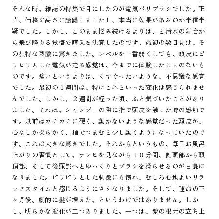
そんな時、雑誌の特集で目にしたのが電気バリブラシでした。正
直、価格の高さに躊躇しましたし、本当に効果があるのか半信半
疑でした。しかし、このまま悩み続けるよりは、と清水の舞台か
ら飛び降りる覚悟で購入を決意したのです。最初の数日間は、そ
の独特な刺激に驚きました。レベルを一番弱くしても、頭皮にピ
リピリとした電気が走る感覚は、今までに体験したことのないも
のです。痛いというよりは、くすぐったいような、不思議な感覚
でした。最初の１週間は、特にこれといった変化は感じられませ
んでした。しかし、２週間が経った頃、ふと気づいたことがあり
ました。それは、シャンプーの際に指で頭皮を触った時の感触で
す。以前はカチカチに硬く、動かないような感覚だった頭皮が、
心なしか柔らかく、指でつまむと少し動くようになっていたので
す。これは大きな驚きでした。それからというもの、毎日お風呂
上がりの習慣として、テレビを見ながら１０分間、側頭部から頭
頂部、そして後頭部へとゆっくりとブラシを滑らせるのが日課に
なりました。ピリピリとした刺激にも慣れ、むしろ心地よいリラ
ックスタイムと感じるようにさえなりました。そして、運命の三
ヶ月後。劇的に髪が増えた、というわけではありません。しか
し、明らかな変化が二つありました。一つは、髪の根元の立ち上