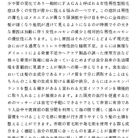
少や質の変化であり一般的にＦＡＧＡと呼ばれる女性男性型脱毛
症は多くの女性が密かに抱える悩みの一つです。この症状は男性
の薄毛とはメカニズムが異なり頭頂部や分け目を中心に全体的に
髪が細くなり地肌が透けて見えるようになるのが特徴でその大き
な要因は加齢に伴う女性ホルモンの減少と相対的な男性ホルモン
の優位性にあります。しかし原因はそれだけにとどまらず現代社
会における過度なストレスや慢性的な睡眠不足、さらには無理な
ダイエットによる栄養不足やヘアケア製品の誤った使用方法など
様々な要素が複雑に絡み合っているためまずは自分自身の生活環
境を客観的に見直すことが解決への第一歩となります。食生活に
おいては髪の主成分であるタンパク質を十分に摂取することはも
ちろんのこと髪の生成を助ける亜鉛や鉄分、さらにはホルモンバ
ランスを整える働きがあると言われる大豆イソフラボンを積極的
に取り入れることが推奨されます。また頭皮の血行を促進するた
めのマッサージは自宅で手軽にできるケアとして非常に有効であ
り入浴中や就寝前の数分間を利用して指の腹で優しく揉みほぐす
習慣をつけることで毛根に栄養が行き渡りやすくなり髪の土壌を
整えることができます。市販の育毛剤や発毛剤を使用する際も成
分をよく確認し自分の肌質に合ったものを選ぶことが重要ですが
改善が見られない場合や進行が早いと感じる場合には専門のクリ