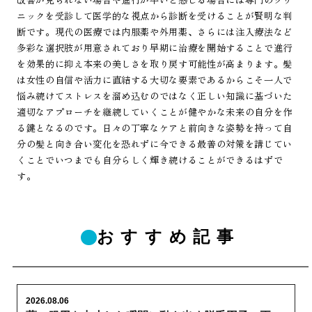
ニックを受診して医学的な視点から診断を受けることが賢明な判
断です。現代の医療では内服薬や外用薬、さらには注入療法など
多彩な選択肢が用意されており早期に治療を開始することで進行
を効果的に抑え本来の美しさを取り戻す可能性が高まります。髪
は女性の自信や活力に直結する大切な要素であるからこそ一人で
悩み続けてストレスを溜め込むのではなく正しい知識に基づいた
適切なアプローチを継続していくことが健やかな未来の自分を作
る鍵となるのです。日々の丁寧なケアと前向きな姿勢を持って自
分の髪と向き合い変化を恐れずに今できる最善の対策を講じてい
くことでいつまでも自分らしく輝き続けることができるはずで
す。
おすすめ記事
2026.08.06