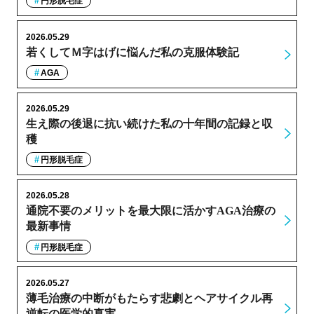
円形脱毛症
2026.05.29
若くしてＭ字はげに悩んだ私の克服体験記
AGA
2026.05.29
生え際の後退に抗い続けた私の十年間の記録と収
穫
円形脱毛症
2026.05.28
通院不要のメリットを最大限に活かすAGA治療の
最新事情
円形脱毛症
2026.05.27
薄毛治療の中断がもたらす悲劇とヘアサイクル再
逆転の医学的真実