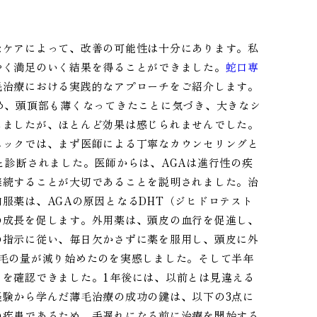
なケアによって、改善の可能性は十分にあります。私
やく満足のいく結果を得ることができました。
蛇口専
毛治療における実践的なアプローチをご紹介します。
め、頭頂部も薄くなってきたことに気づき、大きなシ
しましたが、ほとんど効果は感じられませんでした。
ニックでは、まず医師による丁寧なカウンセリングと
と診断されました。医師からは、AGAは進行性の疾
継続することが大切であることを説明されました。治
服薬は、AGAの原因となるDHT（ジヒドロテスト
の成長を促します。外用薬は、頭皮の血行を促進し、
の指示に従い、毎日欠かさずに薬を服用し、頭皮に外
毛の量が減り始めたのを実感しました。そして半年
とを確認できました。1年後には、以前とは見違える
験から学んだ薄毛治療の成功の鍵は、以下の3点に
の疾患であるため、手遅れになる前に治療を開始する