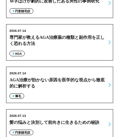
Ｍ字はげが劇的に改善したある男性の事例研究
円形脱毛症
2026.07.14
専門家が教えるAGA治療薬の種類と副作用を正し
く恐れる方法
AGA
2026.07.14
AGA治療が効かない原因を医学的な視点から徹底
的に解析する
薄毛
2026.07.13
髪の悩みと決別して前向きに生きるための秘訣
円形脱毛症