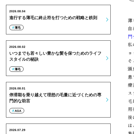
2026.08.04
進行する薄毛に終止符を打つための戦略と鉄則
薄
自
薄毛
門
私
2026.08.02
ョ
いつまでも若々しい豊かな髪を保つためのライフ
スタイルの秘訣
そ
頭
薄毛
患
療
2026.08.01
ス
停滞期を乗り越えて理想の毛量に近づくための専
毛
門的な助言
用
AGA
後
ほ
2026.07.29
集