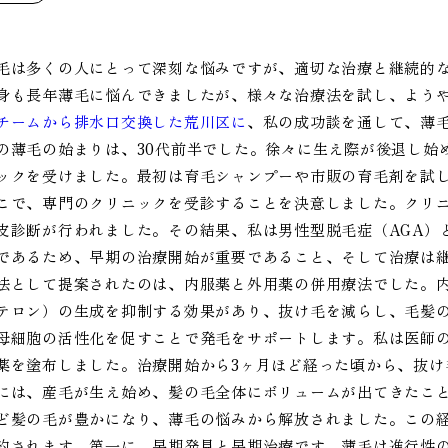
毛は多くの人にとって深刻な悩みですが、適切な治療と継続的
身も長年薄毛に悩んできましたが、様々な治療法を試し、よう
チームから排水口交換した荒川区に
、私の成功談を通して、薄
の薄毛の始まりは、30代前半でした。徐々に生え際が後退し始
ックを受けました。最初は育毛シャンプーや市販の育毛剤を試
こで、専門のクリニックを受診することを決意しました。クリ
皮診断が行われました。その結果、私は男性型脱毛症（AGA）
であるため、早期の治療開始が重要であること、そして治療は
法として提案されたのは、内服薬と外用薬の併用療法でした。内
テロン）の生成を抑制する効果があり、抜け毛を減らし、毛髪
母細胞の活性化を促すことで発毛をサポートします。私は医師
薬を塗布しました。治療開始から3ヶ月ほど経った頃から、抜け
には、産毛が生え始め、髪の毛全体にボリュームが出てきたこ
ど髪の毛が豊かになり、薄毛の悩みから解放されました。この経
約されます。第一に、早期発見と早期治療です。薄毛は進行性