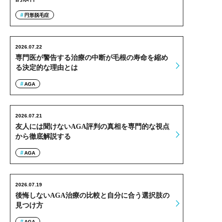
円形脱毛症
2026.07.22
専門医が警告する治療の中断が毛根の寿命を縮め
る決定的な理由とは
AGA
2026.07.21
友人には聞けないAGA評判の真相を専門的な視点
から徹底解説する
AGA
2026.07.19
後悔しないAGA治療の比較と自分に合う選択肢の
見つけ方
AGA