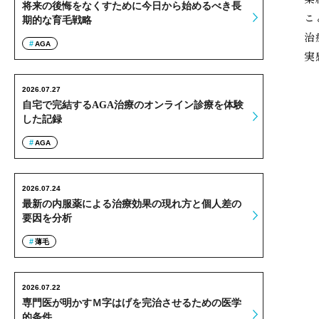
将来の後悔をなくすために今日から始めるべき長
こ
期的な育毛戦略
治
AGA
実
2026.07.27
自宅で完結するAGA治療のオンライン診療を体験
した記録
AGA
2026.07.24
最新の内服薬による治療効果の現れ方と個人差の
要因を分析
薄毛
2026.07.22
専門医が明かすＭ字はげを完治させるための医学
的条件