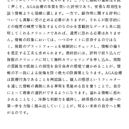
く声こそ、AGA治療の本質を突いた評判であり、安易な即効性を
謳う情報よりも信頼に値します。一方で、副作用に関する評判に
ついても真摯に受け止める必要がありますが、それらが医学的に
どの程度の頻度で発生するものなのかを客観的なデータと共に説
明してくれるクリニックであれば、過度に恐れる必要はありませ
ん。情報の収集においては、一つのサイトに依存するのではな
く、複数のプラットフォームを横断的にチェックし、情報の偏り
を是正する工夫も求められます。最終的には、評判で絞り込んだ
複数のクリニックに対して無料カウンセリングを申し込み、実際
の雰囲気や医師との相性を自分自身の感覚で確かめることが、情
報の不一致による後悔を防ぐ最大の防御策となります。AGA治療
は医療行為であることを再認識し、個人の感想というフィルター
を通した情報の裏側にある事実を見極める目を養うことで、自分
にとって最善の選択ができるようになります。溢れる情報に惑わ
されることなく、冷静な判断力を維持し、納得感のある治療への
第一歩を力強く踏み出していくことが、明るい未来の自分へと繋
がるのです。