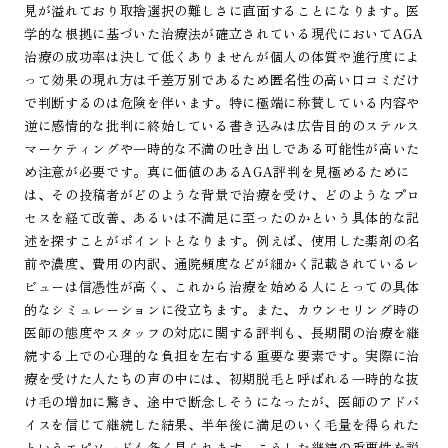
見が溢れており取捨選択の難しさに直面することになります。医
学的な根拠に基づいた治療法が確立されている現代においてAGA
治療の成功率は決して低くありませんが個人の体質や進行度によ
って効果の現れ方は千差万別であるため匿名性の高い口コミだけ
で判断するのは危険を伴います。特に極端に称賛している内容や
逆に感情的な批判に終始している書き込みは広告目的のステルス
マーケティングや一時的な不満の吐き出しである可能性が高いた
め注意が必要です。真に価値のあるAGA評判を見極めるために
は、その投稿者がどのような背景で治療を受け、どのようなプロ
セスを経て改善、あるいは不満足に至ったのかという具体的な記
述を探すことがポイントとなります。例えば、使用した薬剤の名
前や濃度、費用の内訳、通院頻度などが細かく記載されているレ
ビューは信憑性が高く、これから治療を始める人にとっての具体
的なシミュレーションに役立ちます。また、カウンセリング時の
医師の態度やスタッフの対応に関する評判も、長期間の治療を継
続する上での心理的な負担を左右する重要な要素です。実際に治
療を受けた人たちの声の中には、初期脱毛と呼ばれる一時的な抜
け毛の増加に驚き、途中で断念しそうになったが、医師のアドバ
イスを信じて継続した結果、半年後に満足のいく毛量を得られた
というエピソードも多く見られます。こうした継続の重要性を説