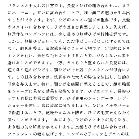
バランスと手入れの仕方です。長髪とひげの組み合わせは、まさ
にハーモニー。互いに高め合うことで、唯一無二の魅力を生み出
すことができます。まず、ひげのスタイル選びが重要です。長髪
のスタイルに合わせて、ひげの長さを調整しましょう。例えば、
無造作なロングヘアには、少し長めの無精ひげが相性抜群です。
しかし、無精ひげといっても、ただ伸ばしっぱなしにするのでは
なく、輪郭を整え、清潔感を保つことが大切です。定期的にトリ
ミングを行い、余分な毛をカットすることで、だらしない印象を
避けることができます。一方、きっちりと整えられた長髪には、
短く刈り込んだひげや、顎ひげだけを残したスタイルが似合いま
す。この組み合わせは、洗練された大人の男性を演出し、知的な
印象を与えます。特に、顎ひげを綺麗に整えることで、顔の輪郭
をシャープに見せる効果も期待できます。ひげのケアも、長髪の
ケアと同様に非常に重要です。ひげ専用のシャンプーやコンディ
ショナーを使い、常に清潔に保ちましょう。ひげオイルやバーム
で保湿することで、乾燥やかゆみを防ぎ、ひげの毛質を柔らかく
保つことができます。これにより、ひげのまとまりが良くなり、
より魅力的な印象を与えられます。長髪とひげの組み合わせは、
ファッションの幅も広げます。シンプルなTシャツとデニムの組