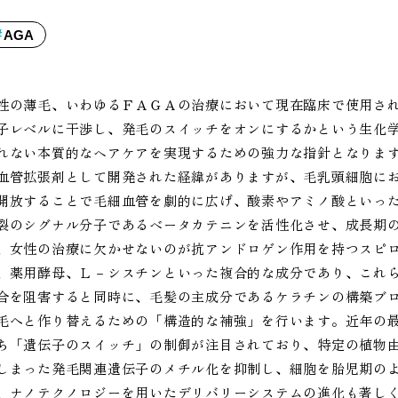
AGA
性の薄毛、いわゆるＦＡＧＡの治療において現在臨床で使用さ
子レベルに干渉し、発毛のスイッチをオンにするかという生化
れない本質的なヘアケアを実現するための強力な指針となりま
血管拡張剤として開発された経緯がありますが、毛乳頭細胞に
開放することで毛細血管を劇的に広げ、酸素やアミノ酸といっ
裂のシグナル分子であるベータカテニンを活性化させ、成長期
、女性の治療に欠かせないのが抗アンドロゲン作用を持つスピ
、薬用酵母、Ｌ－シスチンといった複合的な成分であり、これ
合を阻害すると同時に、毛髪の主成分であるケラチンの構築ブ
毛へと作り替えるための「構造的な補強」を行います。近年の
ち「遺伝子のスイッチ」の制御が注目されており、特定の植物
しまった発毛関連遺伝子のメチル化を抑制し、細胞を胎児期の
、ナノテクノロジーを用いたデリバリーシステムの進化も著し