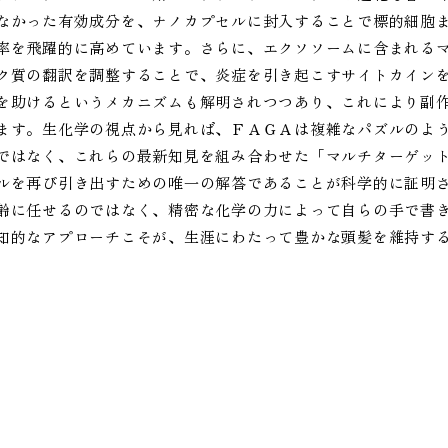
なかった有効成分を、ナノカプセルに封入することで標的細胞
率を飛躍的に高めています。さらに、エクソソームに含まれるマ
ク質の翻訳を調整することで、炎症を引き起こすサイトカイン
を助けるというメカニズムも解明されつつあり、これにより副
ます。生化学の視点から見れば、ＦＡＧＡは複雑なパズルのよ
ではなく、これらの最新知見を組み合わせた「マルチターゲッ
ルを再び引き出すための唯一の解答であることが科学的に証明
齢に任せるのではなく、精密な化学の力によって自らの手で書
知的なアプローチこそが、生涯にわたって豊かな頭髪を維持す