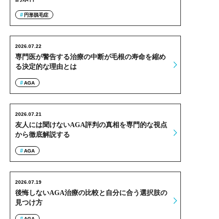
円形脱毛症
2026.07.22
専門医が警告する治療の中断が毛根の寿命を縮め
る決定的な理由とは
AGA
2026.07.21
友人には聞けないAGA評判の真相を専門的な視点
から徹底解説する
AGA
2026.07.19
後悔しないAGA治療の比較と自分に合う選択肢の
見つけ方
AGA