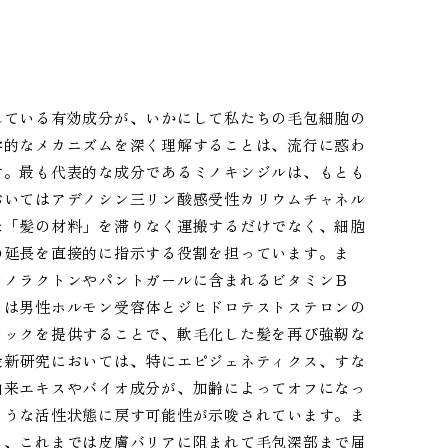
れている有効成分が、いかにして私たちの毛包細胞の
学的なメカニズムを深く理解することは、流行に惑わ
す。最も代表的な成分であるミノキシジルは、もとも
おいてはアデノシン三リン酸感受性カリウムチャネル
た「髪の材料」を滞りなく運搬するだけでなく、細胞
の延長を直接的に指示する役割を担っています。ま
ロノラクトンやパントガールに含まれるビタミンＢ
らは男性ホルモン受容体とジヒドロテストステロンの
ロックを提供することで、軟毛化した髪を再び強靭な
最新研究においては、特にエピジェネティクス、すな
由来エキスやバイオ成分が、加齢によってオフになっ
ような活性状態に戻す可能性が示唆されています。ま
く、これまでは皮膚バリアに阻まれて毛包深部まで届