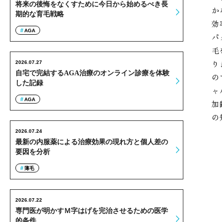
将来の後悔をなくすために今日から始めるべき長
か
期的な育毛戦略
効
AGA
パ
毛
り
2026.07.27
自宅で完結するAGA治療のオンライン診療を体験
の
した記録
ャ
AGA
加
の
2026.07.24
最新の内服薬による治療効果の現れ方と個人差の
要因を分析
薄毛
2026.07.22
専門医が明かすＭ字はげを完治させるための医学
的条件