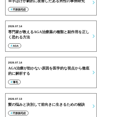
Ｍ字はげが劇的に改善したある男性の事例研究
円形脱毛症
2026.07.14
専門家が教えるAGA治療薬の種類と副作用を正し
く恐れる方法
AGA
2026.07.14
AGA治療が効かない原因を医学的な視点から徹底
的に解析する
薄毛
2026.07.13
髪の悩みと決別して前向きに生きるための秘訣
円形脱毛症