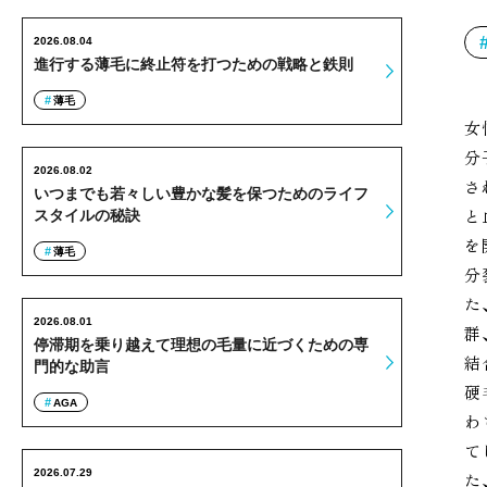
2026.08.04
進行する薄毛に終止符を打つための戦略と鉄則
薄毛
女
分
2026.08.02
さ
いつまでも若々しい豊かな髪を保つためのライフ
と
スタイルの秘訣
を
薄毛
分
た
2026.08.01
群
停滞期を乗り越えて理想の毛量に近づくための専
結
門的な助言
硬
AGA
わ
て
2026.07.29
た