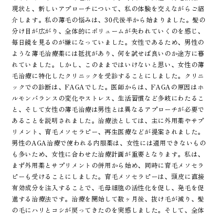
現状と、新しいアプローチについて、私の体験を交えながらご紹
介します。私の薄毛の悩みは、30代後半から始まりました。髪の
分け目が広がり、全体的にボリュームが失われていくのを感じ、
毎日鏡を見るのが嫌になっていました。女性であるため、男性の
ような薄毛治療薬には抵抗があり、何を試せば良いのか途方に暮
れていました。しかし、このままではいけないと思い、女性の薄
毛治療に特化したクリニックを受診することにしました。クリニ
ックでの診断は、FAGAでした。医師からは、FAGAの原因はホ
ルモンバランスの変化やストレス、生活習慣など多岐にわたるこ
と、そして女性の薄毛治療は男性とは異なるアプローチが必要で
あることを説明されました。治療法としては、主に外用薬やサプ
リメント、育毛メソセラピー、再生医療などが提案されました。
男性のAGA治療で使われる内服薬は、女性には適用できないもの
も多いため、女性に合わせた治療計画が重要となります。私は、
まず外用薬とサプリメントの併用から始め、同時に育毛メソセラ
ピーも受けることにしました。育毛メソセラピーは、頭皮に直接
有効成分を注入することで、毛母細胞の活性化を促し、発毛を促
進する治療法です。治療を開始して数ヶ月後、抜け毛が減り、髪
の毛にハリとコシが戻ってきたのを実感しました。そして、全体