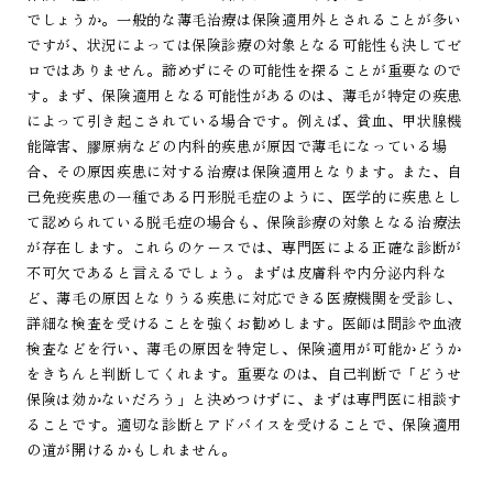
でしょうか。一般的な薄毛治療は保険適用外とされることが多い
ですが、状況によっては保険診療の対象となる可能性も決してゼ
ロではありません。諦めずにその可能性を探ることが重要なので
す。まず、保険適用となる可能性があるのは、薄毛が特定の疾患
によって引き起こされている場合です。例えば、貧血、甲状腺機
能障害、膠原病などの内科的疾患が原因で薄毛になっている場
合、その原因疾患に対する治療は保険適用となります。また、自
己免疫疾患の一種である円形脱毛症のように、医学的に疾患とし
て認められている脱毛症の場合も、保険診療の対象となる治療法
が存在します。これらのケースでは、専門医による正確な診断が
不可欠であると言えるでしょう。まずは皮膚科や内分泌内科な
ど、薄毛の原因となりうる疾患に対応できる医療機関を受診し、
詳細な検査を受けることを強くお勧めします。医師は問診や血液
検査などを行い、薄毛の原因を特定し、保険適用が可能かどうか
をきちんと判断してくれます。重要なのは、自己判断で「どうせ
保険は効かないだろう」と決めつけずに、まずは専門医に相談す
ることです。適切な診断とアドバイスを受けることで、保険適用
の道が開けるかもしれません。