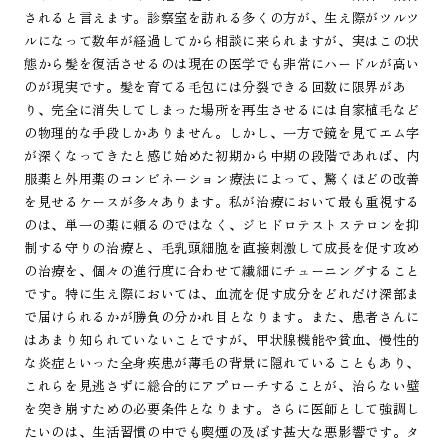
されると言えます。診察室を訪れる多くの方が、生え際がツルツ
ルになって数年が経過してから相談に来られますが、実はこの状
態から髪を復活させるのは現在の医学でも非常にハードルが高い
のが現実です。髪を育てる毛包には分裂できる回数に限界があ
り、完全に消失してしまった場所を再生させるには自家植毛など
の物理的な手段しかありません。しかし、一方で鏡を見てエム字
が深くなってきたと感じ始めた初期から中期の段階であれば、内
服薬と外用薬のコンビネーション療法によって、驚くほどの改善
を見せるケースが多々あります。私が治療において最も重視する
のは、単一の薬に頼るのではなく、ジヒドロテストステロンを抑
制する守りの治療と、毛乳頭細胞を直接刺激して成長を促す攻め
の治療を、個々の進行度に合わせて繊細にチューニングすること
です。特に生え際においては、血流を促す成分をどれだけ深部ま
で届けられるかが勝負の分かれ目となります。また、患者さんに
はあまり知られていないことですが、甲状腺機能や貧血、慢性的
な炎症といった全身疾患が薄毛の背景に隠れていることもあり、
これらを見逃さずに総合的にアプローチすることが、治らない壁
を突き崩すための必要条件となります。さらに医師として強調し
たいのは、生活習慣の中でも喫煙の及ぼす甚大な悪影響です。タ