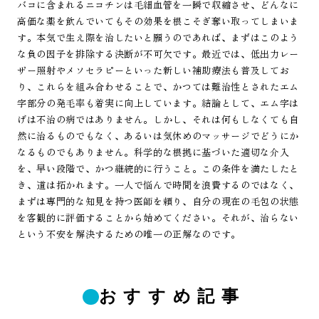
バコに含まれるニコチンは毛細血管を一瞬で収縮させ、どんなに
高価な薬を飲んでいてもその効果を根こそぎ奪い取ってしまいま
す。本気で生え際を治したいと願うのであれば、まずはこのよう
な負の因子を排除する決断が不可欠です。最近では、低出力レー
ザー照射やメソセラピーといった新しい補助療法も普及してお
り、これらを組み合わせることで、かつては難治性とされたエム
字部分の発毛率も着実に向上しています。結論として、エム字は
げは不治の病ではありません。しかし、それは何もしなくても自
然に治るものでもなく、あるいは気休めのマッサージでどうにか
なるものでもありません。科学的な根拠に基づいた適切な介入
を、早い段階で、かつ継続的に行うこと。この条件を満たしたと
き、道は拓かれます。一人で悩んで時間を浪費するのではなく、
まずは専門的な知見を持つ医師を頼り、自分の現在の毛包の状態
を客観的に評価することから始めてください。それが、治らない
という不安を解決するための唯一の正解なのです。
おすすめ記事