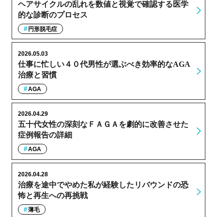
ヘアサイクルの乱れを数値と視覚で確認する医学
的な診断のプロセス
円形脱毛症
2026.05.03
仕事に忙しい４０代男性が選ぶべき効率的なAGA
治療と習慣
AGA
2026.04.29
五十代女性の深刻なＦＡＧＡを劇的に改善させた
症例報告の詳細
AGA
2026.04.28
治療を途中でやめた私が経験したリバウンドの恐
怖と再生への再挑戦
薄毛