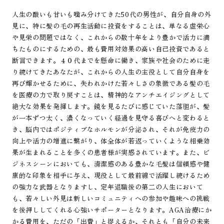
人生の酸いも甘いも噛み分けてきた50代の男性が、自分自身の外
見に、特に髪の毛の再生活動に投資をすることは、単なる虚栄心
や見栄の問題ではなく、これからの数十年をより豊かで活力に満
ちたものにするための、最も費用対効果の高い自己投資であると
断言できます。４０代までを懸命に働き、家族や社会のために走
り続けてきたあなたが、これからの人生の主役として自分自身を
再び輝かせるために、失われかけた若々しさの象徴である髪の毛
を医療の力で取り戻すことは、精神的なアンチエイジングとして
絶大な効果を発揮します。鏡を見るたびに感じていた落胆が、髪
が一本ずつ太く、濃くなっていく経過を見守る喜びへと変わると
き、脳内ではポジティブなホルモンが分泌され、それが免疫力の
向上や活力の増進に繋がり、体全体が若返っていくような相乗効
果が生まれることを多くの患者様が実感されています。また、ビ
ジネスシーンにおいても、清潔感のある豊かな毛髪は信頼感や健
康的な印象を相手に与え、現役として最前線で活躍し続けるため
の強力な武器となりますし、定年退職後の第二の人生において
も、若々しい外見は新しいコミュニティへの参加や趣味への挑戦
を後押ししてくれる心強いサポーターとなります。AGA治療にか
かる費用を、ただの「出費」と捉えるか、それとも「自分の未来