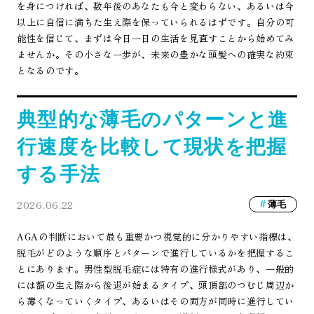
を身につければ、数年後のあなたも今と変わらない、あるいは今
以上に自信に満ちた生え際を保っていられるはずです。自分の可
能性を信じて、まずは今日一日の生活を見直すことから始めてみ
ませんか。その小さな一歩が、未来の豊かな頭髪への確実な約束
となるのです。
典型的な薄毛のパターンと進
行速度を比較して現状を把握
する手法
2026.06.22
薄毛
AGAの判断において最も重要かつ視覚的に分かりやすい指標は、
脱毛がどのような順序とパターンで進行しているかを把握するこ
とにあります。男性型脱毛症には特有の進行様式があり、一般的
には額の生え際から後退が始まるタイプ、頭頂部のつむじ周辺か
ら薄くなっていくタイプ、あるいはその両方が同時に進行してい