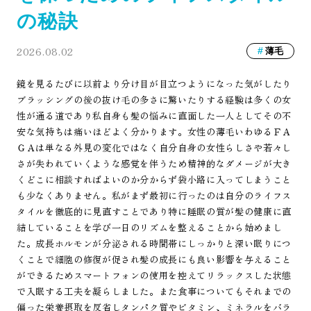
の秘訣
2026.08.02
薄毛
鏡を見るたびに以前より分け目が目立つようになった気がしたり
ブラッシングの後の抜け毛の多さに驚いたりする経験は多くの女
性が通る道であり私自身も髪の悩みに直面した一人としてその不
安な気持ちは痛いほどよく分かります。女性の薄毛いわゆるＦＡ
ＧＡは単なる外見の変化ではなく自分自身の女性らしさや若々し
さが失われていくような感覚を伴うため精神的なダメージが大き
くどこに相談すればよいのか分からず袋小路に入ってしまうこと
も少なくありません。私がまず最初に行ったのは自分のライフス
タイルを徹底的に見直すことであり特に睡眠の質が髪の健康に直
結していることを学び一日のリズムを整えることから始めまし
た。成長ホルモンが分泌される時間帯にしっかりと深い眠りにつ
くことで細胞の修復が促され髪の成長にも良い影響を与えること
ができるためスマートフォンの使用を控えてリラックスした状態
で入眠する工夫を凝らしました。また食事についてもそれまでの
偏った栄養摂取を反省しタンパク質やビタミン、ミネラルをバラ