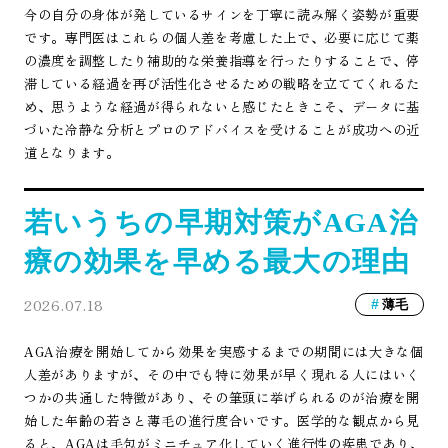
今の自分の身体が発しているサインを丁寧に読み解く姿勢が重要
です。専門医はこれらの個人差を考慮した上で、必要に応じて薬
の濃度を調整したり補助的な栄養指導を行ったりすることで、停
滞している経過を再び活性化させるための戦略を立ててくれるた
め、思うような経過が得られないと感じたときこそ、データに基
づいた冷静な分析とプロのアドバイスを受けることが成功への近
道となります。
若いうちの早期対策がAGA治
療の効果を早める最大の理由
2026.07.18
薄毛
AGA治療を開始してから効果を実感するまでの期間には大きな個
人差がありますが、その中でも特に効果が早く現れる人にはいく
つかの共通した特徴があり、その筆頭に挙げられるのが治療を開
始した年齢の若さと薄毛の進行度合いです。医学的な観点から見
ると、AGAは毛包がミニチュア化していく進行性の疾患であり、