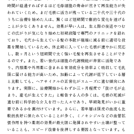
時間が経過すればするほど毛母細胞の寿命が尽きて再生能力が失
われていくため、まだ毛根に活力が残っている二十代や三十代の
うちに治療を始めた人は、驚くほど短期間で劇的な変化を遂げる
ことが少なくありません。効果が早い人は、生え際の後退やつむ
じの広がりが気になり始めた初期段階で専門のクリニックを訪れ
ており、毛穴から生えている髪の本数が極端に減る前に適切な投
薬を開始しているため、休止期に入っていた毛根が速やかに反応
し、数ヶ月という短期間で太く強い毛髪を再生させることができ
るのです。また、若い世代は細胞の代謝機能が非常に活発であ
り、内服薬や外用薬に含まれる有効成分を効率よく吸収して毛乳
頭に届ける能力が高いため、加齢によって代謝が低下している層
と比較しても、ヘアサイクルの正常化がスムーズに進む傾向にあ
ります。実際に、治療開始からわずか三ヶ月程度で「抜け毛が止
まり、産毛が生えてきた」と報告する人の多くは、毛根の死滅が
進む前に科学的な介入を行った人々であり、早期発見がいかに重
要であるかを裏付けています。さらに、若年層は頭皮の血流も比
較的良好に保たれていることが多く、ミノキシジルなどの血管拡
張作用を持つ薬剤の効果が最大限に発揮されやすい土壌が整って
いることも、スピード改善を後押しする要因となっています。も