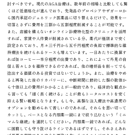
討すべきです。現代のAGA治療は、数年前の相場と比較しても驚
くほど低価格化が進んでおり、先発品のプロペシアやザガーロか
ら国内承認のジェネリック医薬品に切り替えるだけで、効果を一
切落とさずに費用を三割から五割程度削減することが可能です。
また、店舗を構えないオンライン診療特化型のクリニックを活用
すれば、家賃や人件費が削減されている分、薬代が極限まで安く
設定されており、月々三千円から五千円程度の負担で標準的な維
持療法を続けられるケースも増えています。一日あたりに換算す
れば缶コーヒー一本分程度の出費であり、これによって外見の自
信と若々しさを維持できるのであれば、他の嗜好品を削ってでも
捻出する価値のある投資ではないでしょうか。また、治療をやめ
ると再発した後のリカバリーに、中断期間に節約した額の数倍か
ら十倍以上の費用がかかることが一般的であり、経済的な観点か
ら言っても「細く長く続ける」ことが最もトータルコストを安く
抑える賢い戦略となります。もし今、高額な注入療法や高濃度の
オプションを勧められて苦しいのであれば、それらを思い切って
カットし、ベースとなる内服薬一錠にまで絞り込むという「ミニ
マムな継続」を選択してください。内服薬一錠であれば、どんな
に困窮しても守り抜けるラインであるはずですし、それさえあれ