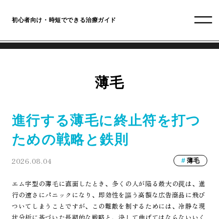
初心者向け・時短でできる治療ガイド
薄毛
進行する薄毛に終止符を打つ
ための戦略と鉄則
2026.08.04
薄毛
エム字型の薄毛に直面したとき、多くの人が陥る最大の罠は、進
行の速さにパニックになり、即効性を謳う高額な広告商品に飛び
ついてしまうことですが、この難敵を制するためには、冷静な現
状分析に基づいた長期的な戦略と、決して曲げてはならないいく