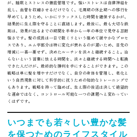
が、睡眠とストレスの徹底管理です。強いストレスは自律神経を
乱し、血管を収縮させるだけでなく、毛周期の休止期への移行を
早めてしまうため、いかにリラックスした時間を確保するかが、
結果的に生え際を守ることに直結します。最後に、最も大切な鉄
則は、効果が出るまでの期間を半年から一年の単位で見守る忍耐
強さです。髪の成長は一日で数ミリという極めて緩やかなプロセ
スであり、エム字部分は特に変化が表れるのが遅いため、目先の
増減に一喜一憂せず、決めたルーチンを淡々と継続すること。治
らないという言葉に怯える時間を、淡々と継続する時間へと転換
できた人だけが、最終的な勝利を手にすることができます。この
戦略は単に髪を増やすだけでなく、自分の身体を管理し、老化と
いう自然現象に対して科学的に抗うための知的なトレーニングで
もあります。戦略を持って臨めば、生え際の後退は決して絶望的
な運命ではなく、コントロール可能な一つの課題へと変わってい
くはずです。
いつまでも若々しい豊かな髪
を保つためのライフスタイル