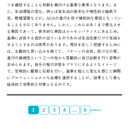
ツを確認することも判断を裏付ける重要な要素となります。ま
た、生活環境の変化、例えば食生活の欧米化や慢性的な睡眠不
足、喫煙習慣などが、AGAの進行を促す補助的な要因となってい
ることも少なくありません。しかし、これらはあくまで悪化させ
る要因であって、根本的な原因はホルモンバランスにあるため、
基準に合致する症状が出ているのであれば生活改善だけで完結さ
せようとするのは限界があります。現状を正しく把握するために
は、主観的な思い込みを捨てて、パターンの合致、抜け毛の質、
進行の継続性という三つの柱から客観的に自己診断を行う姿勢が
求められます。自分の髪の状態をグラフにするようなイメージ
で、定期的に観察と記録を行い、基準を超えた変化を感じた瞬間
にプロフェッショナルな治療を選択することが、結果として最も
経済的で効果的な対策となるのです。
1
2
3
4
…
6