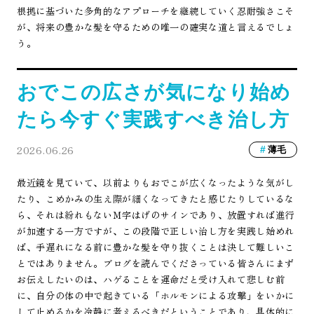
根拠に基づいた多角的なアプローチを継続していく忍耐強さこそ
が、将来の豊かな髪を守るための唯一の確実な道と言えるでしょ
う。
おでこの広さが気になり始め
たら今すぐ実践すべき治し方
2026.06.26
薄毛
最近鏡を見ていて、以前よりもおでこが広くなったような気がし
たり、こめかみの生え際が細くなってきたと感じたりしているな
ら、それは紛れもないＭ字はげのサインであり、放置すれば進行
が加速する一方ですが、この段階で正しい治し方を実践し始めれ
ば、手遅れになる前に豊かな髪を守り抜くことは決して難しいこ
とではありません。ブログを読んでくださっている皆さんにまず
お伝えしたいのは、ハゲることを運命だと受け入れて悲しむ前
に、自分の体の中で起きている「ホルモンによる攻撃」をいかに
して止めるかを冷静に考えるべきだということであり、具体的に