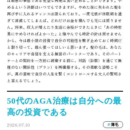
ば最悪の事態である完全な再発は食い止めることができます。や
めるという決断はいつでもできますが、やめた後に失われた髪を
再び手に入れるチャンスは限られており、一度毛根が休眠期を過
ぎて消滅してしまえば、どれだけお金を積んでも元には戻りませ
ん。将来、収入が増えたり生活に余裕ができたときに「あの時安
易にやめなければよかった」と悔やんでも時計の針は戻せません
から、今は最小限の投資で自分の可能性を繋ぎ止めておく時期だ
と割り切って、踏ん張ってほしいと思います。髪の毛は、あなた
のキャリアや自信を支える無言のパートナーであり、そのパート
ナーとの契約を一方的に破棄する前に、対話（診察）を通じて無
理のない関係性（プラン）を再構築する。その柔軟な姿勢こそ
が、真の意味で自分の人生を賢くコントロールする大人の賢明さ
と言えるでしょう。
50代のAGA治療は自分への最
高の投資である
2026.07.10
薄毛