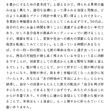
を豊かにするための資本投下」と捉えるかで、得られる果実の重
みは全く異なり、適切な治療によって得られる自信と笑顔は、ど
のような高価なブランド時計や車でも買い得ることのできない、
本質的な幸福感をあなたにもたらしてくれるはずです。50代は、
自分のためにお金と時間を使うことに遠慮する必要はない年代で
あり、むしろ自分自身が最高のコンディションでい続けることこ
そが、周囲を明るくし、家族や社会への最大の貢献になるのだと
発想を転換してみてください。もし迷っている時間があるなら
ば、その一秒一秒の間にも毛根の寿命は刻々と過ぎ去っています
から、再生の可能性が最も高く残されている今日という日に決断
を下すことが、投資家としての視点からも最も賢明な判断と言え
るでしょう。髪が増えたことで、かつて好きだった服が再び似合
うようになり、背筋が伸び、街を歩く歩幅が広くなった自分に気
づいたとき、あなたは「あの時始めて本当によかった」と心から
納得し、自分への投資がもたらした最大の配当が「自分を再び好
きになれたこと」であると気づくはずです。あなたの人生はこれ
からが本番であり、その傍らに確かな自信としての豊かな髪があ
ることで、未来はもっと自由に、もっと鮮やかに彩られていくに
違いありません。