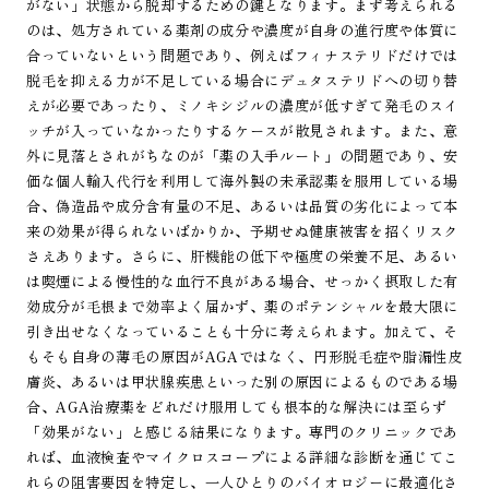
がない」状態から脱却するための鍵となります。まず考えられる
のは、処方されている薬剤の成分や濃度が自身の進行度や体質に
合っていないという問題であり、例えばフィナステリドだけでは
脱毛を抑える力が不足している場合にデュタステリドへの切り替
えが必要であったり、ミノキシジルの濃度が低すぎて発毛のスイ
ッチが入っていなかったりするケースが散見されます。また、意
外に見落とされがちなのが「薬の入手ルート」の問題であり、安
価な個人輸入代行を利用して海外製の未承認薬を服用している場
合、偽造品や成分含有量の不足、あるいは品質の劣化によって本
来の効果が得られないばかりか、予期せぬ健康被害を招くリスク
さえあります。さらに、肝機能の低下や極度の栄養不足、あるい
は喫煙による慢性的な血行不良がある場合、せっかく摂取した有
効成分が毛根まで効率よく届かず、薬のポテンシャルを最大限に
引き出せなくなっていることも十分に考えられます。加えて、そ
もそも自身の薄毛の原因がAGAではなく、円形脱毛症や脂漏性皮
膚炎、あるいは甲状腺疾患といった別の原因によるものである場
合、AGA治療薬をどれだけ服用しても根本的な解決には至らず
「効果がない」と感じる結果になります。専門のクリニックであ
れば、血液検査やマイクロスコープによる詳細な診断を通じてこ
れらの阻害要因を特定し、一人ひとりのバイオロジーに最適化さ