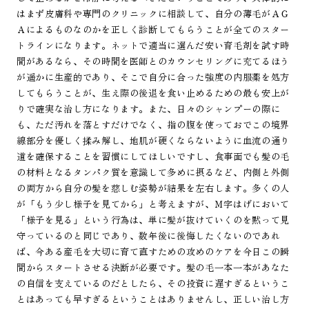
はまず皮膚科や専門のクリニックに相談して、自分の薄毛がＡＧ
Ａによるものなのかを正しく診断してもらうことが全てのスター
トラインになります。ネットで適当に選んだ安い育毛剤を試す時
間があるなら、その時間を医師とのカウンセリングに充てるほう
が遥かに生産的であり、そこで自分に合った強度の内服薬を処方
してもらうことが、生え際の後退を食い止めるための最も安上が
りで確実な治し方になります。また、日々のシャンプーの際に
も、ただ汚れを落とすだけでなく、指の腹を使っておでこの境界
線部分を優しく揉み解し、地肌が硬くならないように血流の通り
道を確保することを習慣にしてほしいですし、食事面でも髪の毛
の材料となるタンパク質を意識して多めに摂るなど、内側と外側
の両方から自分の髪を慈しむ姿勢が結果を左右します。多くの人
が「もう少し様子を見てから」と考えますが、Ｍ字はげにおいて
「様子を見る」という行為は、単に髪が抜けていくのを黙って見
守っているのと同じであり、数年後に後悔したくないのであれ
ば、今ある産毛を大切に育て直すための攻めのケアを今日この瞬
間からスタートさせる決断が必要です。髪の毛一本一本があなた
の自信を支えているのだとしたら、その投資に遅すぎるというこ
とはあっても早すぎるということはありませんし、正しい治し方