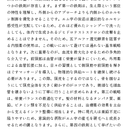
つかの鉄則が存在します。まず第一の鉄則は、生え際という部位
の特性を理解し、外側からのアプローチよりも内側からのホルモ
ン制御を優先させることです。エム字の後退は遺伝的なホルモン
感受性が支配しているため、どれほど優れたシャンプーで洗った
としても、体内で生成されるジヒドロテストステロンの攻撃を止
めることはできません。そのため、五アルファ還元酵素を阻害す
る内服薬の使用は、この戦いにおいて避けては通れない基本戦略
となります。次に重要なのが、血流を最大化させるための多角的
な介入です。前頭部は血管が細く栄養が届きにくいため、外用薬
による血管拡張に加え、日々の習慣として側頭筋や前頭筋を解き
ほぐすマッサージを導入し、物理的な供給ルートを確保し続ける
必要があります。この際、頭皮をこするのではなく、骨を掴むよ
うにして頭皮全体を大きく動かすのがコツであり、微細な毛細血
管を壊さないように丁寧に行うことが求められます。第三の戦略
は、栄養バランスの最適化です。髪の材料となるタンパク質、亜
鉛、ビタミン類を不足なく供給することは、治療薬の効果を土台
から支えるインフラ整備に相当します。特に現代人は亜鉛不足に
陥りやすいため、意識的な摂取がエム字の産毛を硬毛へと成長さ
せるための鍵となります。さらに、第四の鉄則として挙げたいの