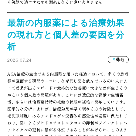
も笑顔で過ごすための源泉となるに違いありません。
最新の内服薬による治療効果
の現れ方と個人差の要因を分
析
2026.07.24
薄毛
AGA治療の主流である内服薬を用いた経過において、多くの患者
様が直面する疑問の一つに、なぜ同じ薬を飲んでいるのに人によ
って効果が出るスピードや最終的な改善度に大きな差が生じるの
かという個人差の問題があり、これには遺伝的な背景や生活習
慣、さらには治療開始時の毛髪の状態が複雑に関与しています。
医学的な分析によれば、治療効果が早く現れる方の特徴として、
毛乳頭細胞にあるアンドロゲン受容体の感受性が適度に保たれて
おり、薬によるジヒドロテストステロンの抑制がダイレクトにヘ
アサイクルの延長に繋がる体質であることが挙げられ、このよう