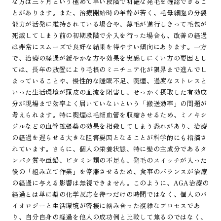
な方は三ヶ月という極めて早い段階で明確な発毛を確認できるこ
とがあります。また、治療開始時の年齢が若く、毛母細胞の分裂
能力が活発に維持されている場合や、薄毛が進行しきって毛包が
死滅してしまう前の初期段階で介入を行った場合も、改善の経過
は非常にスムーズで良好な結果を得やすい傾向にあります。一方
で、治療の経過が緩やかな方や効果を実感しにくい方の要因とし
ては、長年の放置により毛根のミニチュア化が限界まで進んでし
まっていることや、慢性的な睡眠不足、喫煙、過度なストレスと
いった生活環境が頭皮の血流を阻害し、せっかく摂取した有効成
分が現場まで効率よく届いていないという「搬送効率」の問題が
考えられます。特に喫煙は毛細血管を収縮させるため、ミノキシ
ジルなどの血管拡張薬の効果を相殺してしまう恐れがあり、治療
の経過を遅らせる大きな阻害要因となることが科学的にも指摘さ
れています。さらに、個人の栄養状態、特に髪の主成分であるタ
ンパク質や亜鉛、ビタミン類の不足も、発毛のスイッチが入った
後の「組み立て作業」を停滞させるため、食事のバランスが治療
の経過に与える影響は無視できません。このように、AGA治療の
経過とは単に薬の化学反応を待つだけの時間ではなく、個人のバ
イオロジーと生活環境が密接に絡み合った複雑なプロセスであ
り、自分自身の経過を他人の成功例と比較して焦るのではなく、