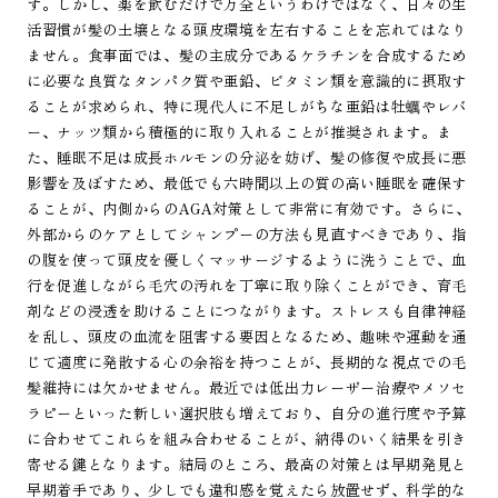
す。しかし、薬を飲むだけで万全というわけではなく、日々の生
活習慣が髪の土壌となる頭皮環境を左右することを忘れてはなり
ません。食事面では、髪の主成分であるケラチンを合成するため
に必要な良質なタンパク質や亜鉛、ビタミン類を意識的に摂取す
ることが求められ、特に現代人に不足しがちな亜鉛は牡蠣やレバ
ー、ナッツ類から積極的に取り入れることが推奨されます。ま
た、睡眠不足は成長ホルモンの分泌を妨げ、髪の修復や成長に悪
影響を及ぼすため、最低でも六時間以上の質の高い睡眠を確保す
ることが、内側からのAGA対策として非常に有効です。さらに、
外部からのケアとしてシャンプーの方法も見直すべきであり、指
の腹を使って頭皮を優しくマッサージするように洗うことで、血
行を促進しながら毛穴の汚れを丁寧に取り除くことができ、育毛
剤などの浸透を助けることにつながります。ストレスも自律神経
を乱し、頭皮の血流を阻害する要因となるため、趣味や運動を通
じて適度に発散する心の余裕を持つことが、長期的な視点での毛
髪維持には欠かせません。最近では低出力レーザー治療やメソセ
ラピーといった新しい選択肢も増えており、自分の進行度や予算
に合わせてこれらを組み合わせることが、納得のいく結果を引き
寄せる鍵となります。結局のところ、最高の対策とは早期発見と
早期着手であり、少しでも違和感を覚えたら放置せず、科学的な