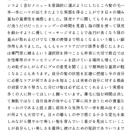
ンスよく含むメニューを意識的に選ぶようにしたところ髪の毛一
本一本にハリが出てきたような実感を得ることができ日々の積み
重ねの重要性を痛感しました。頭皮ケアに関してもそれまではた
だ洗うだけだったシャンプーの時間を見直し指の腹を使って頭皮
を動かすように優しくマッサージすることで血行が良くなり頭の
重みが取れるだけでなく顔の表情まで明るくなるという嬉しい副
作用もありました。もしもセルフケアだけで限界を感じたときに
は専門家に頼るという選択肢を持つことも非常に大切で最近では
女性専用のカウンセリングルームを設けている場所も増えている
ため恥ずかしがらずにプロの意見を聞くことで精神的な重荷が軽
くなることもあります。自分の髪の状態を正確に把握し今の自分
に必要なケアが何であるかを知ることは未来の自分に対する最高
の投資であり努力した分だけ髪は必ず応えてくれるという実感を
多くの人に持ってほしいと願っています。薄毛に悩む時間は決し
て無駄ではなく自分自身の体や心と丁寧に向き合うための貴重な
きっかけであると捉え直し前向きな気持ちで一歩を踏み出すこと
が何よりも大切です。日々の暮らしの中で感じる小さな変化を楽
しみながら健やかで美しい髪を育んでいく喜びを見出していくこ
とが自分らしい美しさを維持し続けるための秘訣でありいつまで