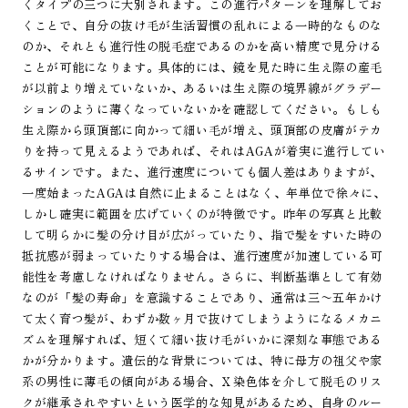
くタイプの三つに大別されます。この進行パターンを理解してお
くことで、自分の抜け毛が生活習慣の乱れによる一時的なものな
のか、それとも進行性の脱毛症であるのかを高い精度で見分ける
ことが可能になります。具体的には、鏡を見た時に生え際の産毛
が以前より増えていないか、あるいは生え際の境界線がグラデー
ションのように薄くなっていないかを確認してください。もしも
生え際から頭頂部に向かって細い毛が増え、頭頂部の皮膚がテカ
りを持って見えるようであれば、それはAGAが着実に進行してい
るサインです。また、進行速度についても個人差はありますが、
一度始まったAGAは自然に止まることはなく、年単位で徐々に、
しかし確実に範囲を広げていくのが特徴です。昨年の写真と比較
して明らかに髪の分け目が広がっていたり、指で髪をすいた時の
抵抗感が弱まっていたりする場合は、進行速度が加速している可
能性を考慮しなければなりません。さらに、判断基準として有効
なのが「髪の寿命」を意識することであり、通常は三〜五年かけ
て太く育つ髪が、わずか数ヶ月で抜けてしまうようになるメカニ
ズムを理解すれば、短くて細い抜け毛がいかに深刻な事態である
かが分かります。遺伝的な背景については、特に母方の祖父や家
系の男性に薄毛の傾向がある場合、Ｘ染色体を介して脱毛のリス
クが継承されやすいという医学的な知見があるため、自身のルー