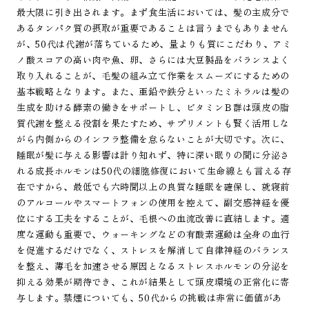
最大限に引き出されます。まず食生活においては、髪の主成分で
あるタンパク質の摂取が重要であることは言うまでもありません
が、50代は代謝が落ちているため、量よりも質にこだわり、アミ
ノ酸スコアの高い肉や魚、卵、さらには大豆製品をバランスよく
取り入れることが、毛髪の組み立て作業をスムーズにするための
基本戦略となります。また、亜鉛や鉄分といったミネラルは髪の
生成を助ける酵素の働きをサポートし、ビタミンＢ群は頭皮の脂
質代謝を整える役割を果たすため、サプリメントも賢く活用しな
がら内側からのインフラ整備を怠らないことが大切です。次に、
睡眠が髪に与える影響は計り知れず、特に深い眠りの間に分泌さ
れる成長ホルモンは50代の細胞修復において生命線とも言える存
在ですから、最低でも六時間以上の良質な睡眠を確保し、就寝前
のアルコールやスマートフォンの使用を控えて、副交感神経を優
位にする工夫をすることが、毛根への血流改善に直結します。適
度な運動も重要で、ウォーキングなどの有酸素運動は全身の血行
を促進するだけでなく、ストレスを解消して自律神経のバランス
を整え、薄毛を加速させる原因となるストレスホルモンの分泌を
抑える効果が期待でき、これが結果として頭皮環境の正常化に寄
与します。禁煙についても、50代からの挑戦は非常に価値があ