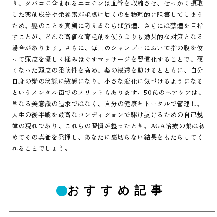
り、タバコに含まれるニコチンは血管を収縮させ、せっかく摂取
した薬剤成分や栄養素が毛根に届くのを物理的に阻害してしまう
ため、髪のことを真剣に考えるならば節煙、さらには禁煙を目指
すことが、どんな高価な育毛剤を使うよりも効果的な対策となる
場合があります。さらに、毎日のシャンプーにおいて指の腹を使
って頭皮を優しく揉みほぐすマッサージを習慣化することで、硬
くなった頭皮の柔軟性を高め、薬の浸透を助けるとともに、自分
自身の髪の状態に敏感になり、小さな変化に気づけるようになる
というメンタル面でのメリットもあります。50代のヘアケアは、
単なる美意識の追求ではなく、自分の健康をトータルで管理し、
人生の後半戦を最高なコンディションで駆け抜けるための自己規
律の現れであり、これらの習慣が整ったとき、AGA治療の薬は初
めてその真価を発揮し、あなたに裏切らない結果をもたらしてく
れることでしょう。
おすすめ記事