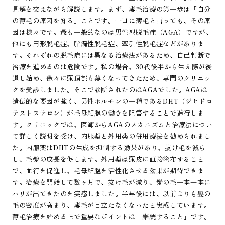
見解を交えながら解説します。まず、薄毛治療の第一歩は「自分
の薄毛の原因を知る」ことです。一口に薄毛と言っても、その原
因は様々です。最も一般的なのは男性型脱毛症（AGA）ですが、
他にも円形脱毛症、脂漏性脱毛症、牽引性脱毛症などがありま
す。それぞれの脱毛症には異なる治療法があるため、自己判断で
治療を進めるのは危険です。私の場合、30代後半から生え際が後
退し始め、徐々に頭頂部も薄くなってきたため、専門のクリニッ
クを受診しました。そこで診断されたのはAGAでした。AGAは
遺伝的な要因が強く、男性ホルモンの一種であるDHT（ジヒドロ
テストステロン）が毛母細胞の働きを阻害することで進行しま
す。クリニックでは、医師からAGAのメカニズムと治療法につい
て詳しく説明を受け、内服薬と外用薬の併用療法を勧められまし
た。内服薬はDHTの生成を抑制する効果があり、抜け毛を減ら
し、毛髪の成長を促します。外用薬は頭皮に直接塗布すること
で、血行を促進し、毛母細胞を活性化させる効果が期待できま
す。治療を開始して数ヶ月で、抜け毛が減り、髪の毛一本一本に
ハリが出てきたのを実感しました。半年後には、以前よりも髪の
毛の密度が高まり、薄毛が目立たなくなったと実感しています。
薄毛治療を始める上で重要なポイントは「継続すること」です。