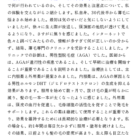
で何が行われているのか、そしてその効果と注意点について、私
の体験を交えながらご紹介します。私自身、30代後半から薄毛に
悩まされ始めました。最初は気のせいだと気にしないようにして
いましたが、徐々に生え際が後退し、頭頂部の地肌が透けて見え
るようになり、さすがに焦りを感じました。インターネットで
色々と調べてみたものの、情報が多すぎて何が正しいのか分から
ず、結局、薄毛専門のクリニックを受診することにしました。ク
リニックでの診断は、男性型脱毛症（AGA）でした。医師から
は、AGAが進行性の疾患であること、そして早期に治療を開始す
ることが重要であることを説明されました。治療法としては、主
に内服薬と外用薬が提案されました。内服薬は、AGAの原因とな
る男性ホルモンDHT（ジヒドロテストステロン）の生成を抑える
効果があります。服用を始めて数ヶ月で、抜け毛の量が明らかに
減り、髪の毛一本一本が太くなったように感じました。外用薬
は、頭皮の血行を促進し、毛母細胞の活性化を促すことで発毛を
サポートします。これらの薬は継続して使用することが重要であ
り、効果を維持するためには長期的な治療が必要となります。私
の場合も、約1年間は毎日欠かさずに服用・塗布を続けました。
その結果、以前よりも髪の毛の密度が高まり、生え際も目立たな