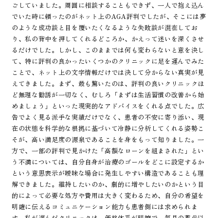
ごしていました。周囲に相談することもできず、一人で抱え込ん
でいた時に頼ったのがネット上のAGA評判でしたが、そこには夢
のような成功談と目を覆いたくなるような失敗談が混在してお
り、私の背中を押してくれるどころか、かえって迷いを深くさせ
るだけでした。しかし、このままでは何も変わらないと意を決し
て、特に評判の良かったいくつかのクリニックに足を運んでみた
ことで、ネット上の文字情報だけでは決して分からない真実が見
えてきました。まず、最も驚いたのは、評判の良いクリニックほ
ど無理な勧誘が一切なく、むしろ「まずは生活習慣の改善から始
めましょう」といった現実的なアドバイスをくれる点でした。広
告でよく見る派手な実績だけでなく、患者の不安に寄り添い、現
在の状態を科学的な根拠に基づいて冷静に分析してくれる姿勢こ
そが、高い満足度の源泉であることを身をもって知りました。一
方で、一部の評判で見かけた「高額なローンを組まされた」とい
う不満については、自分自身が治療のゴールをどこに設定するか
という意思表示が曖昧な場合に発生しやすい構造であることも理
解できました。維持したいのか、劇的に増やしたいのかという目
的によって必要な処方や費用は大きく変わるため、自分の希望を
明確に伝えるコミュニケーション能力も患者側には求められま
す。私が選んだクリニックは、価格体系が明瞭で、毎月の薬代以