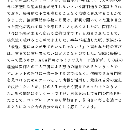
外に不透明な追加料金が発生しないという評判通りの運営をされ
ており、経済的な不安を感じることなく治療に専念することがで
きました。治療開始から数ヶ月間は、評判で聞いていた通り目立
った変化が現れず焦りを感じることもありましたが、医師から
「今は毛根が生まれ変わる準備期間です」と励まされたことで、
根気強く続けることができました。半年が経過した頃、家族から
「最近、髪にコシが出てきたんじゃない？」と言われた時の喜び
は、言葉では言い表せないほど大きなものでした。実際に経験し
てみて思うのは、AGA評判はあくまで入り口に過ぎず、その後の
経過は医師との二人三脚による努力の結果であるということで
す。ネットの評判に一喜一憂するのではなく、信頼できる専門家
を見つけるためのツールとして情報を活用し、最後は自分の意志
で決断したことが、私の人生を大きく変えるきっかけとなりまし
た。髪の問題はデリケートですが、勇気を出して専門の門を叩い
たことで、コンプレックスから解放され、前向きに毎日を過ごせ
るようになった今の自分を誇らしく感じています。